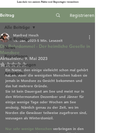
Lass dich von meinen Bilder und Reportagen verzaubern
Beitrag
Registrieren
Alle Beiträge
Manfred Hesch
Alle Beiträge
15. Jan. 2023
5 Min. Lesezeit
Die Rohrdommel - Der heimliche Geselle in
News
Mondsee
Reportagen
Aktualisiert:
9. Mai 2023
Mit NaN von 5 Sternen bewertet.
Veranstaltungen
Ein Name, den einige vielleicht schon mal gehört 
Angebote
haben. Aber die wenigsten Menschen haben sie 
jemals in Mondsee zu Gesicht bekommen und 
das hat mehrere Gründe.
Sie ist kein Dauergast am See und meist nur in 
den Wintermonaten Dezember und Jänner für 
einige wenige Tage oder Wochen 
am 
See 
ansässig. Nämlich genau zu der Zeit, wo im 
Norden die Gewässer teilweise zugefroren sind, 
sozusagen als Winterdomizil.
Nur sehr wenige Menschen
 verbringen in den 