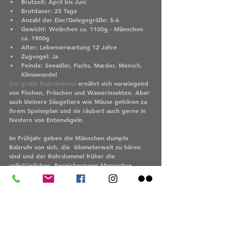
Brutzeit: April bis Juni
Brutdauer: 25 Tage
Anzahl der Eier/Gelegegröße: 5-6
Gewicht: Weibchen ca. 1100g - Männchen 
ca. 1900g
Alter: Lebenserwartung 12 Jahre
Zugvogel: Ja
Feinde: Seeadler, Fuchs, Marder, Mensch, 
Klimawandel
Die große Rohrdommel
 ernährt sich vorwiegend 
von Fischen, Fröschen und Wasserinsekten. Aber 
auch kleinere Säugetiere wie Mäuse gehören zu 
ihrem Speiseplan und sie räubert auch gerne in 
Nestern von Entenvögeln.
Im Frühjahr geben die Männchen dumpfe 
Balzrufe von sich, die  kilometerweit zu hören 
sind und der Rohrdommel früher die 
volkstümlichen  Bezeichnungen Moorochse, 
Wasserochse und Mooskuh eingetragen  haben. 
Es klingt beinahe wie ein Nebelhorn.