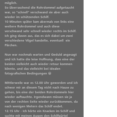
möglich.
So überraschend die Rohrdommel aufgetaucht 
war, so "schnell" verschwand sie aber auch 
wieder im schützenden Schilf.
10 Minuten später kam abermals von links eine 
weitere Rohrdommel und auch diese 
verschwand sehr schnell wieder rechts im Schilf. 
Ich ging davon aus, das es sich dabei um zwei 
verschiedene Vögel handelte, eventuell  ein 
Pärchen.
Nun war nochmals warten und Geduld angesagt 
und ich hatte die leise Hoffnung, dass eine der 
beiden vielleicht auch wieder retour kommen 
könnte, und das vielleicht bei idealen 
fotografischen Bedingungen 😁
Mittlerweile war es 12.00 Uhr geworden und ich 
schwor mir an diesem Tag nicht nach Hause zu 
gehen, bis eine der beiden Rohrdommeln hier 
wieder auftauchte. Irgendwann müssen sie ja 
von der rechten Seite wieder zurückkommen, da 
nach wenigen Metern das Schilf endet. 
12.15 Uhr - Ich hörte ein Knacken im Schilf und 
suchte mit meinen Augen den Schilfgürtel 