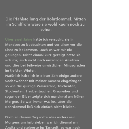
Die Pfahlstellung der Rohrdommel. Mitten 
im Schilfrohr wäre sie wohl kaum noch zu 
sehen
Über zwei Jahre
 hatte ich versucht, sie in 
Mondsee zu beobachten und vor allem vor die 
Linse zu bekommen. Doch es war mir nie 
gelungen. Nicht einmal kurz gezeigt hatte sie 
sich mir, auch nicht nach unzähligen Ansitzen 
und dies bei teilweise unwirtlichen Minusgraden 
im tiefsten Winter.
Natürlich habe ich in dieser Zeit einige andere 
Seebewohner mit meiner Kamera eingefangen, 
so wie die quirlige Wasserralle, Teichenten, 
Stockenten, Haubentaucher, Graureiher und 
sogar der Biber zeigte sich manchmal am frühen 
Morgen. So war immer was los, aber die 
Rohrdommel ließ sich einfach nicht blicken. 
Doch an diesem Tag sollte alles anders sein. 
Morgens um halb sieben war ich diesmal am 
Ansitz und stolperte ins Tarnzelt, es war noch 