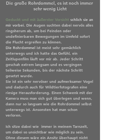
Die große Rohrdommel, es ist noch immer 
sehr wenig Licht
Geduckt und mit äußerster Vorsicht
 schlich sie an 
mir vorbei. 
Die Augen suchten dabei nervös alles 
ringsherum ab, um bei Feinden oder 
undefinierbaren Bewegungen im Umfeld sofort 
die Flucht ergreifen zu können.  
Die Rohrdommel
 ist meist sehr gemächlich 
unterwegs und ich hatte das Gefühl, ein 
Zeitlupenfilm läuft vor mir ab. Jeder Schritt 
geschah extrem langsam und es vergingen 
teilweise Sekunden, bis der nächste Schritt 
gesetzt wurde.  
Sie ist ein sehr nervöser und aufmerksamer Vogel 
und dadurch auch für Wildtierfotografen eine 
riesige Herausforderung. Einen Schwenk mit der 
Kamera muss man sich gut überlegen und wenn, 
dann nur so langsam wie die Rohrdommel selbst 
unterwegs ist. Ansonsten hat man schon 
verloren. 
Ich sitze dabei wie  immer in meinem Tarnzelt, 
um dabei so unsichtbar wie möglich zu sein. 
Ohne diesem wäre ein Ansitz überhaupt nicht 