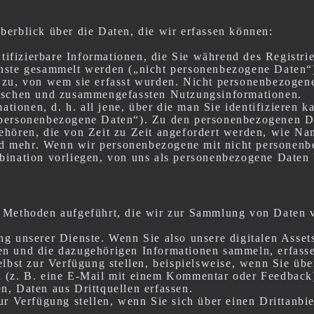
berblick über die Daten, die wir erfassen können:
entifizierbare Informationen, die Sie während des Registri
enste gesammelt werden („nicht personenbezogene Daten“
 zu, von wem sie erfasst wurden. Nicht personenbezogene
nischen und zusammengefassten Nutzungsinformationen.
mationen, d. h. all jene, über die man Sie identifizieren 
„personenbezogene Daten“). Zu den personenbezogenen Da
ehören, die von Zeit zu Zeit angefordert werden, wie N
d mehr. Wenn wir personenbezogene mit nicht personenb
bination vorliegen, von uns als personenbezogene Daten 
n Methoden aufgeführt, die wir zur Sammlung von Daten
ng unserer Dienste. Wenn Sie also unsere digitalen Asse
en und die dazugehörigen Informationen sammeln, erfasse
selbst zur Verfügung stellen, beispielsweise, wenn Sie ü
n (z. B. eine E-Mail mit einem Kommentar oder Feedback
n, Daten aus Drittquellen erfassen.
zur Verfügung stellen, wenn Sie sich über einen Drittanb