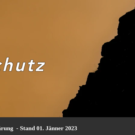
chutz
rung - Stand 01. Jänner 2023