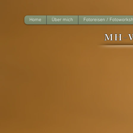
Home
Über mich
Fotoreisen / Fotoworks
MH-W