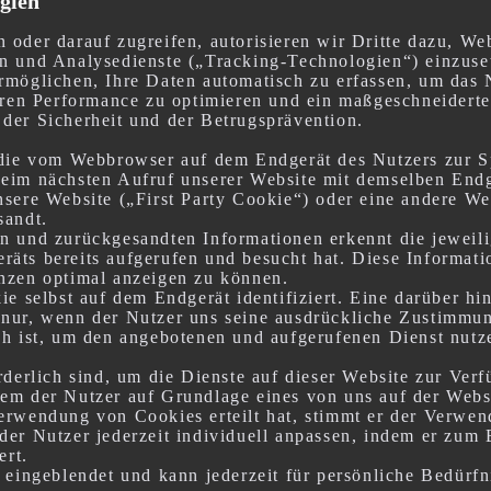
gien
 oder darauf zugreifen, autorisieren wir Dritte dazu, We
n und Analysedienste („Tracking-Technologien“) einzuse
rmöglichen, Ihre Daten automatisch zu erfassen, um das 
deren Performance zu optimieren und ein maßgeschneiderte
der Sicherheit und der Betrugsprävention.
, die vom Webbrowser auf dem Endgerät des Nutzers zur 
eim nächsten Aufruf unserer Website mit demselben Endg
sere Website („First Party Cookie“) oder eine andere We
sandt.
n und zurückgesandten Informationen erkennt die jeweili
äts bereits aufgerufen und besucht hat. Diese Informat
nzen optimal anzeigen zu können.
ie selbst auf dem Endgerät identifiziert. Eine darüber 
nur, wenn der Nutzer uns seine ausdrückliche Zustimmun
ch ist, um den angebotenen und aufgerufenen Dienst nutz
rderlich sind, um die Dienste auf dieser Website zur Verf
em der Nutzer auf Grundlage eines von uns auf der Websi
erwendung von Cookies erteilt hat, stimmt er der Verwe
er Nutzer jederzeit individuell anpassen, indem er zum 
ert.
 eingeblendet und kann jederzeit für persönliche Bedürf