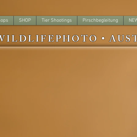
hops
SHOP
Tier Shootings
Pirschbegleitung
NE
ILDLIFEPHOTO • AUS