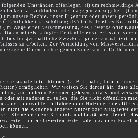
 folgenden Umständen offenlegen: (i) um rechtswidrige A
fzudecken, zu verhindern oder dagegen vorzugehen; (ii) 
i) um unsere Rechte, unser Eigentum oder unsere persönli
r Öffentlichkeit zu schützen; (iv) im Falle eines Kontrol
 (im Wege einer Verschmelzung, des Erwerbs oder Kaufs 
e Daten mittels befugter Drittanbieter zu erfassen, vorzu
it dies für geschäftliche Zwecke angemessen ist; (vi) um
ebnisses zu arbeiten. Zur Vermeidung von Missverständni
enbezogene Daten nach eigenem Ermessen an Dritte überm
ienste soziale Interaktionen (z. B. Inhalte, Information
atten) ermöglichen. Wir weisen Sie darauf hin, dass alle
tellen, von anderen Personen gelesen, erfasst und verwe
 oder mit anderen zu teilen, die Sie nicht öffentlich ma
en oder anderweitig im Rahmen der Nutzung eines Dienste
en nicht die Aktionen anderer Nutzer oder Mitglieder der
eren. Sie nehmen zur Kenntnis und bestätigen hiermit, da
icherten und archivierten Seiten oder nach der Erstellu
iben können.